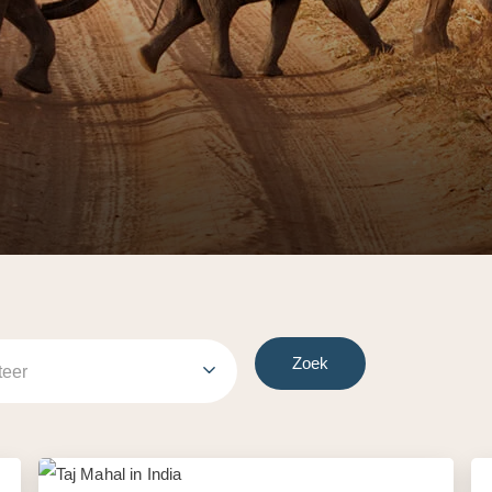
Zoek
teer