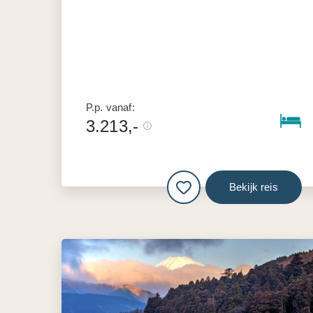
P.p. vanaf:
3.213,-
Bekijk reis