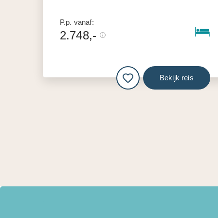
P.p. vanaf:
2.748,-
Bekijk reis