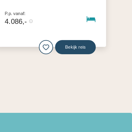
P.p. vanaf:
4.086,-
Bekijk reis