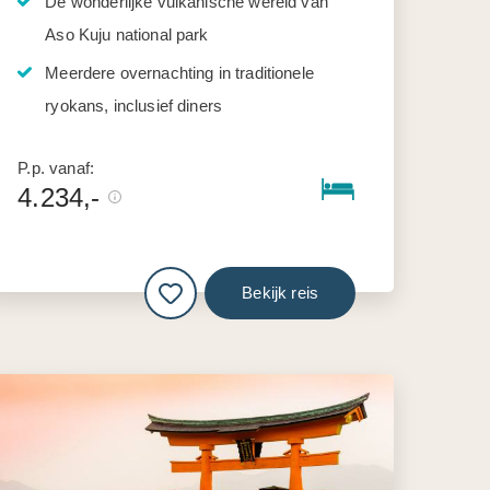
De wonderlijke vulkanische wereld van
Aso Kuju national park
Meerdere overnachting in traditionele
ryokans, inclusief diners
P.p. vanaf:
4.234,-
Bekijk reis