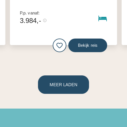
P.p. vanaf:
3.984,-
Bekijk reis
MEER LADEN