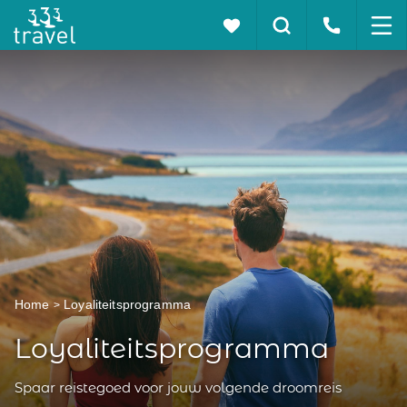
Home
Loyaliteitsprogramma
Loyaliteitsprogramma
Spaar reistegoed voor jouw volgende droomreis