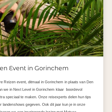
zen Event in Gorinchem
re Reizen event, ditmaal in Gorinchem in plaats van Den
n we in Next Level in Gorinchem klaar boordevol
xtra speciaal te maken. Onze reisexperts delen hun tips
ur landenshows gegeven. Ook dit jaar kun je in onze
iseren we een inspirerende lezing met Matyas