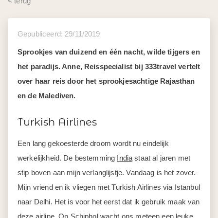
< terug
Gepubliceerd: 29/11/2019
Sprookjes van duizend en één nacht, wilde tijgers en
het paradijs. Anne, Reisspecialist bij 333travel vertelt
over haar reis door het sprookjesachtige Rajasthan
en de Malediven.
Turkish Airlines
Een lang gekoesterde droom wordt nu eindelijk
werkelijkheid. De bestemming
India
staat al jaren met
stip boven aan mijn verlanglijstje. Vandaag is het zover.
Mijn vriend en ik vliegen met Turkish Airlines via Istanbul
naar Delhi. Het is voor het eerst dat ik gebruik maak van
deze airline. Op Schiphol wacht ons meteen een leuke