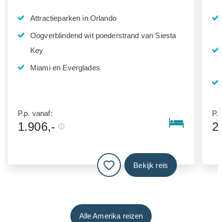
Attractieparken in Orlando
Oogverblindend wit poederstrand van Siesta
Key
Miami en Everglades
P.p. vanaf:
P.p
1.906,-
2
Bekijk reis
Alle Amerika reizen