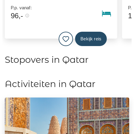
P.p. vanaf:
P.p
96,-
1
Bekijk reis
Stopovers in Qatar
Activiteiten in Qatar