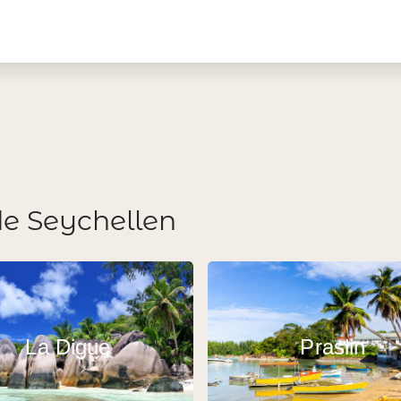
de Seychellen
La Digue
Praslin