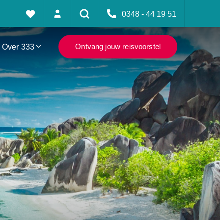
0348 - 44 19 51
Over 333
Ontvang jouw reisvoorstel