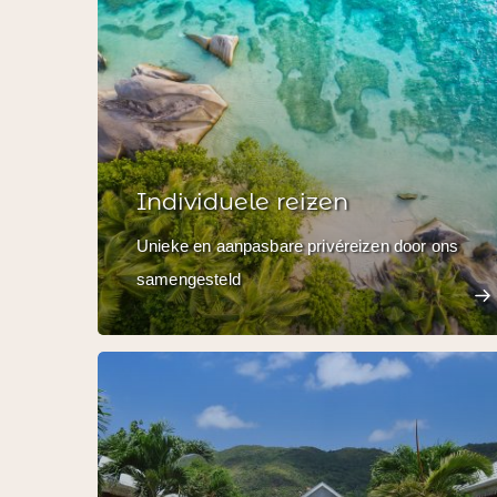
Individuele reizen
Unieke en aanpasbare privéreizen door ons
samengesteld