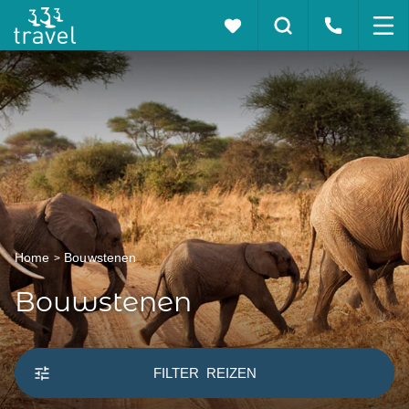
Home
Bouwstenen
Bouwstenen
FILTER
REIZEN