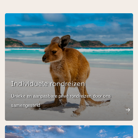
Individuele rondreizen
Unieke en aanpasbare privé rondreizen door ons
samengesteld