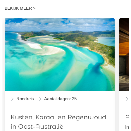
BEKIJK MEER >
Rondreis
Aantal dagen: 25
Kusten, Koraal en Regenwoud
A
in Oost-Australië
In