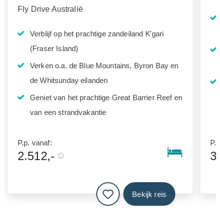
Fly Drive Australië
Verblijf op het prachtige zandeiland K'gari
(Fraser Island)
Verken o.a. de Blue Mountains, Byron Bay en
de Whitsunday eilanden
Geniet van het prachtige Great Barrier Reef en
van een strandvakantie
P.p. vanaf:
P.p
2.512,-
3
Bekijk reis