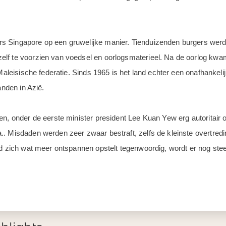
s Singapore op een gruwelijke manier. Tienduizenden burgers wer
lf te voorzien van voedsel en oorlogsmaterieel. Na de oorlog kwa
 Maleisische federatie. Sinds 1965 is het land echter een onafhankeli
anden in Azië.
en, onder de eerste minister president Lee Kuan Yew erg autoritair 
. Misdaden werden zeer zwaar bestraft, zelfs de kleinste overtredi
eid zich wat meer ontspannen opstelt tegenwoordig, wordt er nog st