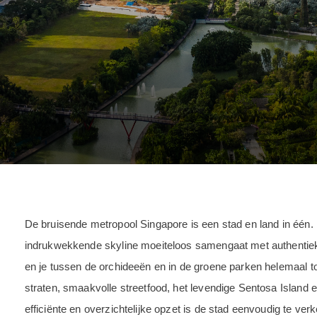
De bruisende metropool Singapore is een stad en land in één
indrukwekkende skyline moeiteloos samengaat met authentieke 
en je tussen de orchideeën en in de groene parken helemaal 
straten, smaakvolle streetfood, het levendige Sentosa Island 
efficiënte en overzichtelijke opzet is de stad eenvoudig te ve