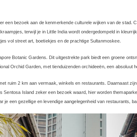
er een bezoek aan de kenmerkende culturele wijken van de stad. Ch
kraampjes, terwijl je in Little India wordt ondergedompeld in kleurri
atjes vol street art, boetiekjes en de prachtige Sultanmoskee.
gapore Botanic Gardens. Dit uitgestrekte park biedt een groene ontsn
ational Orchid Garden, met tienduizenden orchideeën, een absoluut h
met ruim 2 km aan vermaak, winkels en restaurants. Daarnaast zijn
is Sentosa Island zeker een bezoek waard, hier worden themaparken
 je een gezellige en levendige aangelegenheid van restaurants, bar