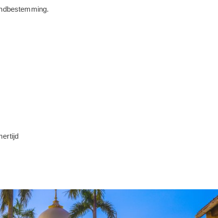
 eindbestemming.
mertijd