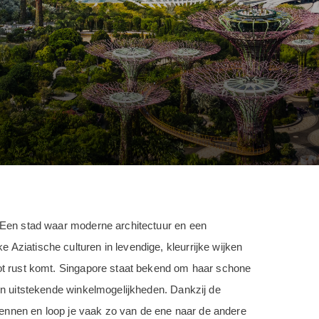
. Een stad waar moderne architectuur en een
Aziatische culturen in levendige, kleurrijke wijken
tot rust komt. Singapore staat bekend om haar schone
en uitstekende winkelmogelijkheden. Dankzij de
rkennen en loop je vaak zo van de ene naar de andere