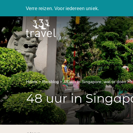
Verre reizen. Voor iedereen uniek.
Home
Reisblog
48 uur in Singapore; wat te doen?
48 uur in Singap