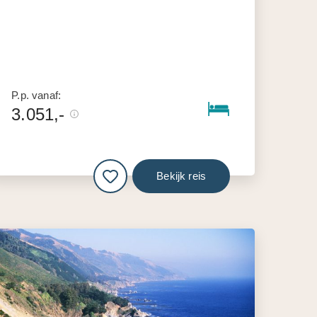
P.p. vanaf:
3.051,-
Bekijk reis