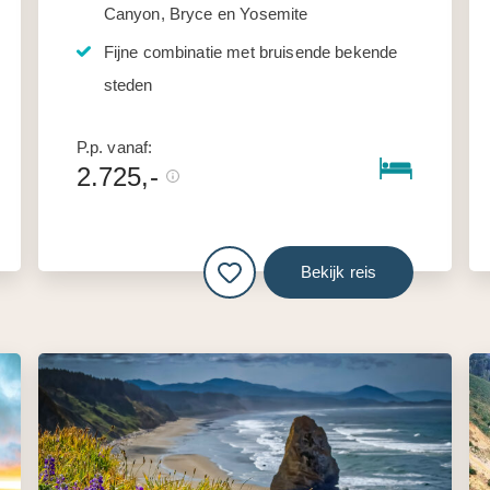
Canyon, Bryce en Yosemite
Fijne combinatie met bruisende bekende
steden
P.p. vanaf:
2.725,-
Bekijk reis