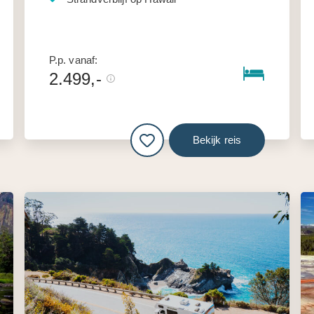
P.p. vanaf:
2.499,-
Bekijk reis