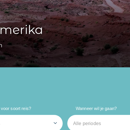
Amerika
n
voor soort reis?
Wanneer wil je gaan?
s
Alle periodes