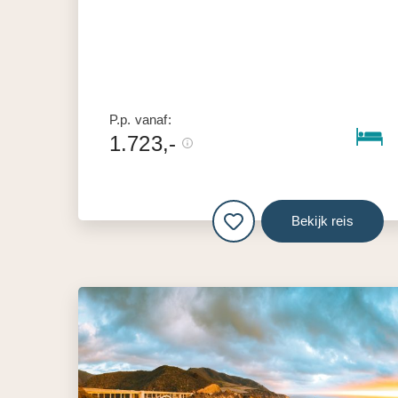
P.p. vanaf:
1.723,-
Bekijk reis