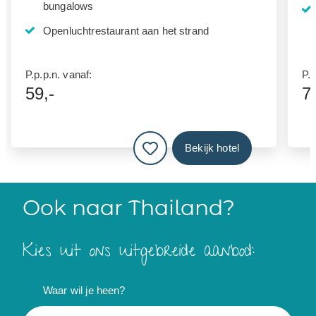
bungalows
Openluchtrestaurant aan het strand
P.p.p.n. vanaf:
P.p
59,-
7
Bekijk hotel
Ook naar Thailand?
Kies uit ons uitgebreide aanbod:
Waar wil je heen?