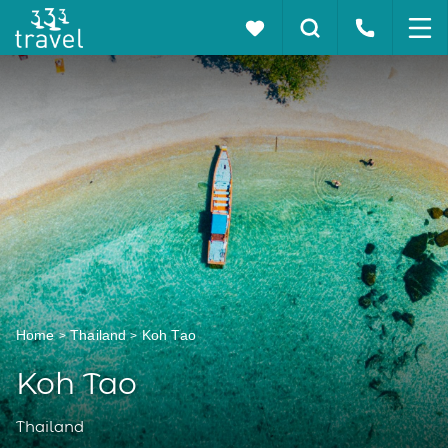
Home
Thailand
Koh Tao
Koh Tao
Thailand