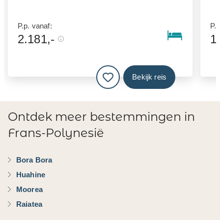
P.p. vanaf:
P.p
2.181,-
1
Bekijk reis
Ontdek meer bestemmingen in
Frans-Polynesië
Bora Bora
Huahine
Moorea
Raiatea