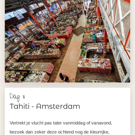
Dag 11
Tahiti - Amsterdam
Vertrekt je vlucht pas later vanmiddag of vanavond,
bezoek dan zeker deze ochtend nog de kleurrijke,
bruisende markt van Papeete. Beneden vind je al het
lokale verswaar, van vis en vlees tot heerlijk tropische
groenten en fruit. Op de eerste verdieping vind je lokale
handgemaakte producten zoals handgeweven manden