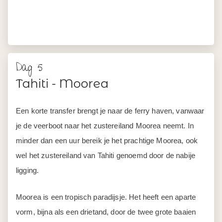
Dag 5
Tahiti - Moorea
Een korte transfer brengt je naar de ferry haven, vanwaar
je de veerboot naar het zustereiland Moorea neemt. In
minder dan een uur bereik je het prachtige Moorea, ook
wel het zustereiland van Tahiti genoemd door de nabije
ligging.
Moorea is een tropisch paradijsje. Het heeft een aparte
vorm, bijna als een drietand, door de twee grote baaien
Cook en Opunohu Bay die van elkaar worden gescheiden
door de Rotui berg. Het binnenland bestaat uit ruig
gebergte bedekt met weelderig regenwoud, met ertussen
groene valleien en plantages. Met maar liefst 8 bergen
kun je vele schitterende wandelingen maken met