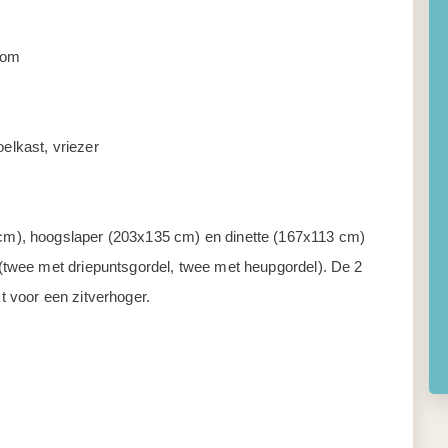
nom
elkast, vriezer
cm), hoogslaper (203x135 cm) en dinette (167x113 cm)
 (twee met driepuntsgordel, twee met heupgordel). De 2
t voor een zitverhoger.