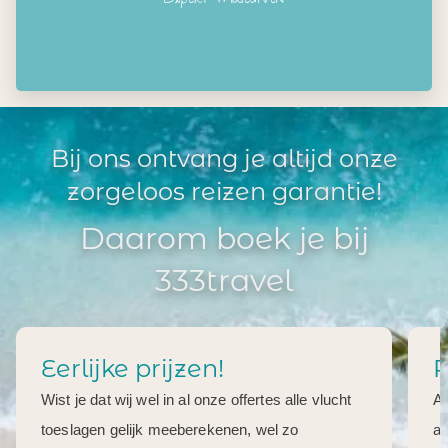
Bij ons ontvang je altijd onze
zorgeloos reizen garantie!
Daarom boek je bij
333travel
Eerlijke prijzen!
R
Wist je dat wij wel in al onze offertes alle vlucht
Al
toeslagen gelijk meeberekenen, wel zo
aa