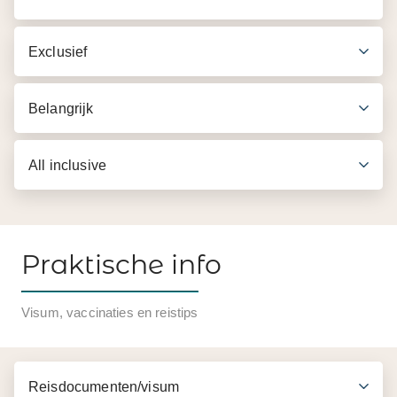
Exclusief
Belangrijk
All inclusive
Praktische info
Inbegrepen in de prijs
Visum, vaccinaties en reistips
Retourvlucht Amsterdam - Malé (indien bij ons
geboekt)
Reisdocumenten/visum
Transfer vliegveld/Malé - hotel v.v. per watertaxi