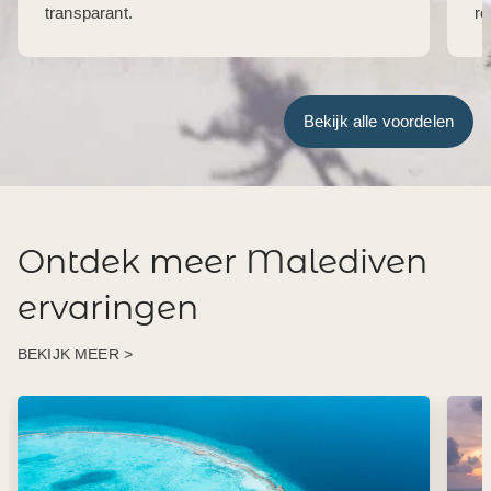
transparant.
re
Bekijk alle voordelen
Ontdek meer Malediven
ervaringen
BEKIJK MEER >