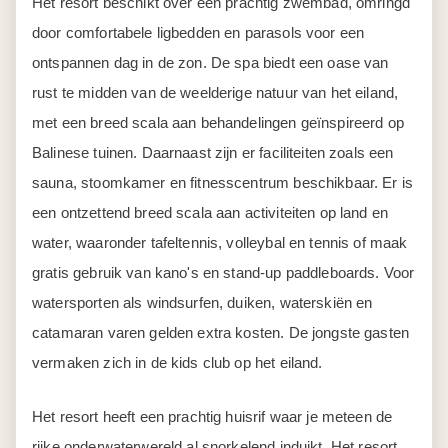
Het resort beschikt over een prachtig zwembad, omringd
door comfortabele ligbedden en parasols voor een
ontspannen dag in de zon. De spa biedt een oase van
rust te midden van de weelderige natuur van het eiland,
met een breed scala aan behandelingen geïnspireerd op
Balinese tuinen. Daarnaast zijn er faciliteiten zoals een
sauna, stoomkamer en fitnesscentrum beschikbaar. Er is
een ontzettend breed scala aan activiteiten op land en
water, waaronder tafeltennis, volleybal en tennis of maak
gratis gebruik van kano's en stand-up paddleboards. Voor
watersporten als windsurfen, duiken, waterskiën en
catamaran varen gelden extra kosten. De jongste gasten
vermaken zich in de kids club op het eiland.
Het resort heeft een prachtig huisrif waar je meteen de
rijke onderwaterwereld al snorkelend induikt. Het resort