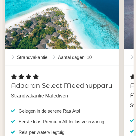
Strandvakantie
Aantal dagen: 10
Adaaran Select Meedhupparu
A
F
Strandvakantie Malediven
St
Gelegen in de serene Raa Atol
Eerste klas Premium All Inclusive ervaring
Reis per watervliegtuig