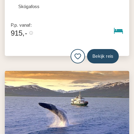
Skógafoss
P.p. vanaf:
915,-
Bekijk reis