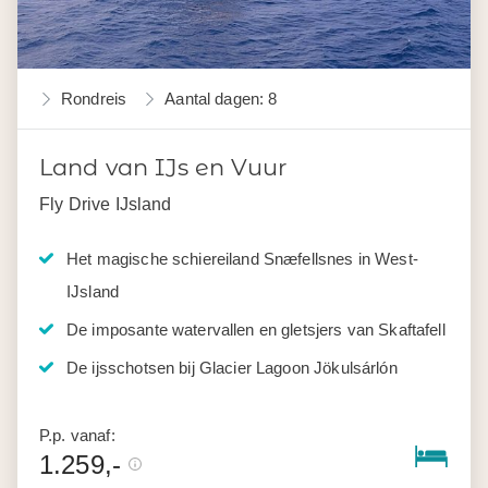
Rondreis
Aantal dagen: 8
Land van IJs en Vuur
Fly Drive IJsland
Het magische schiereiland Snæfellsnes in West-
IJsland
De imposante watervallen en gletsjers van Skaftafell
De ijsschotsen bij Glacier Lagoon Jökulsárlón
P.p. vanaf:
1.259,-