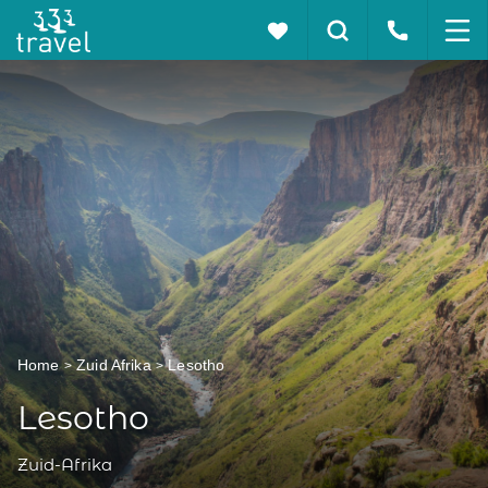
Home
Zuid Afrika
Lesotho
Lesotho
Zuid-Afrika