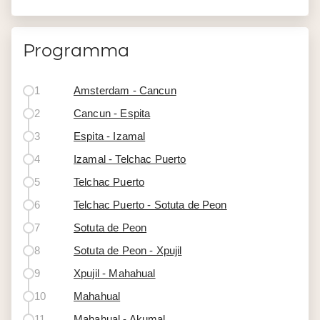
Programma
1
Amsterdam - Cancun
2
Cancun - Espita
3
Espita - Izamal
4
Izamal - Telchac Puerto
5
Telchac Puerto
6
Telchac Puerto - Sotuta de Peon
7
Sotuta de Peon
8
Sotuta de Peon - Xpujil
9
Xpujil - Mahahual
10
Mahahual
11
Mahahual - Akumal