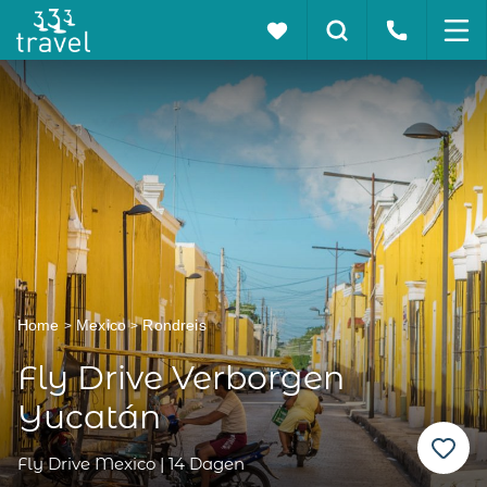
Home
Mexico
Rondreis
Fly Drive Verborgen
Yucatán
Fly Drive Mexico | 14 Dagen