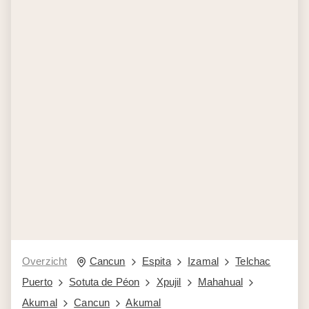
Overzicht
Cancun
Espita
Izamal
Telchac
Puerto
Sotuta de Péon
Xpujil
Mahahual
Akumal
Cancun
Akumal