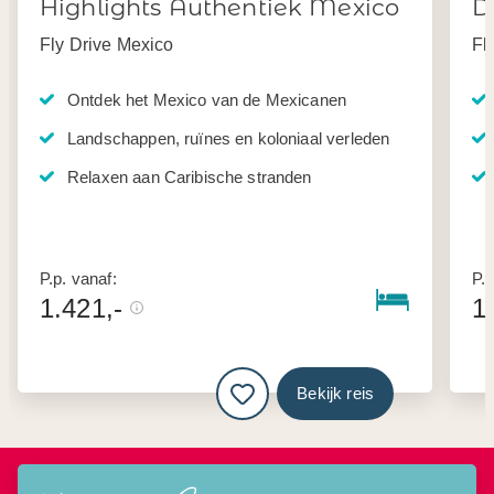
Highlights Authentiek Mexico
D
Fly Drive Mexico
Fl
Ontdek het Mexico van de Mexicanen
Landschappen, ruïnes en koloniaal verleden
Relaxen aan Caribische stranden
P.p. vanaf:
P.p
1.421,-
1
Bekijk reis