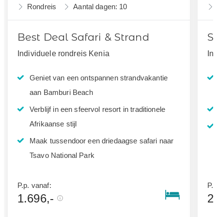
Rondreis
Aantal dagen: 10
Best Deal Safari & Strand
S
Individuele rondreis Kenia
In
Geniet van een ontspannen strandvakantie
aan Bamburi Beach
Verblijf in een sfeervol resort in traditionele
Afrikaanse stijl
Maak tussendoor een driedaagse safari naar
Tsavo National Park
P.p. vanaf:
P.p
1.696,-
2