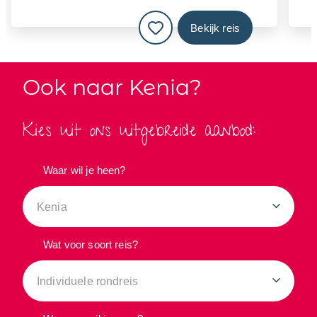
Bekijk reis
Ook naar Kenia?
Kies uit ons uitgebreide aanbod:
Waar wil je heen?
Kenia
Wat voor soort reis?
Individuele rondreis