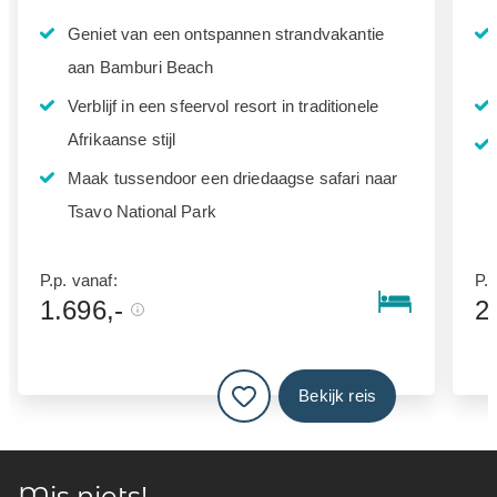
Geniet van een ontspannen strandvakantie
aan Bamburi Beach
Verblijf in een sfeervol resort in traditionele
Afrikaanse stijl
Maak tussendoor een driedaagse safari naar
Tsavo National Park
P.p. vanaf:
P.p
1.696,-
2
Bekijk reis
Mis niets!