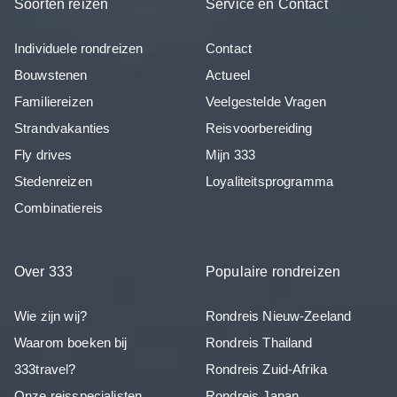
Soorten reizen
Service en Contact
Individuele rondreizen
Contact
Bouwstenen
Actueel
Familiereizen
Veelgestelde Vragen
Strandvakanties
Reisvoorbereiding
Fly drives
Mijn 333
Stedenreizen
Loyaliteitsprogramma
Combinatiereis
Over 333
Populaire rondreizen
Wie zijn wij?
Rondreis Nieuw-Zeeland
Waarom boeken bij
Rondreis Thailand
333travel?
Rondreis Zuid-Afrika
Onze reisspecialisten
Rondreis Japan