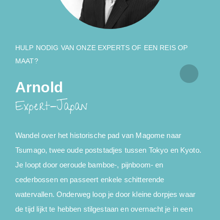
HULP NODIG VAN ONZE EXPERTS OF EEN REIS OP
MAAT?
Arnold
Expert-Japan
Wandel over het historische pad van Magome naar
"
Tsumago, twee oude poststadjes tussen Tokyo en Kyoto.
J
Je loopt door oeroude bamboe-, pijnboom- en
s
cederbossen en passeert enkele schitterende
o
watervallen. Onderweg loop je door kleine dorpjes waar
z
de tijd lijkt te hebben stilgestaan en overnacht je in een
d