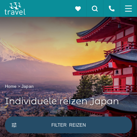
Home
Japan
Individuele reizen Japan
FILTER
REIZEN