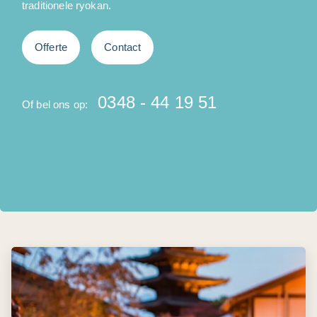
traditionele ryokan.
o
Offerte
Contact
0348 - 44 19 51
Of bel ons op:
O