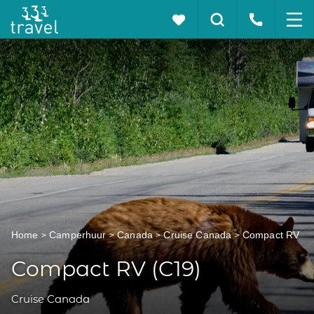
Home
Camperhuur
Canada
Cruise Canada
Compact RV
Compact RV (C19)
Cruise Canada