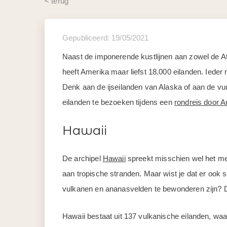
< terug
Gepubliceerd: 19/05/2021
Naast de imponerende kustlijnen aan zowel de At
heeft Amerika maar liefst 18.000 eilanden. Ieder 
Denk aan de ijseilanden van Alaska of aan de v
eilanden te bezoeken tijdens een
rondreis door 
Hawaii
De archipel
Hawaii
spreekt misschien wel het mee
aan tropische stranden. Maar wist je dat er ook 
vulkanen en ananasvelden te bewonderen zijn? Da
Hawaii bestaat uit 137 vulkanische eilanden, waa