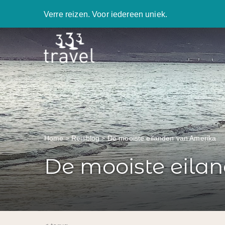
Verre reizen. Voor iedereen uniek.
Home
Reisblog
De mooiste eilanden van Amerika
De mooiste eila