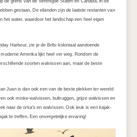
op de grens van de Verenigde Staten en Canada, in de
te hebben gestaan. De eilanden zijn de laatste restanten van
 het water, waardoor het landschap een heel eigen
iday Harbour, zie je de Brits-koloniaal aandoende
t moderne Amerika lijkt heel ver weg. Rondom de
verschillende soorten walvissen aan, maar de beste
 San Juan is dan ook een van de beste plekken ter wereld
ven ook minke-walvissen, bultruggen, grijze walvissen en
zoek naar de orka’s en walvissen. Ook leuk is een kajak-
ajak te treffen. Een onvergetelijke ervaring!