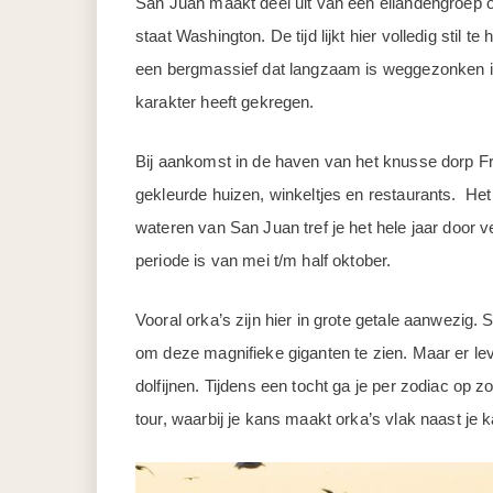
San Juan maakt deel uit van een eilandengroep 
staat Washington. De tijd lijkt hier volledig stil 
een bergmassief dat langzaam is weggezonken in
karakter heeft gekregen.
Bij aankomst in de haven van het knusse dorp Fr
gekleurde huizen, winkeltjes en restaurants. He
wateren van San Juan tref je het hele jaar door 
periode is van mei t/m half oktober.
Vooral orka’s zijn hier in grote getale aanwezig.
om deze magnifieke giganten te zien. Maar er le
dolfijnen. Tijdens een tocht ga je per zodiac op 
tour, waarbij je kans maakt orka’s vlak naast je k