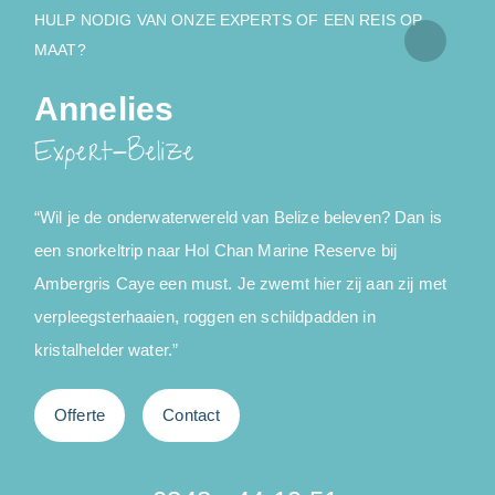
HULP NODIG VAN ONZE EXPERTS OF EEN REIS OP
MAAT?
Annelies
Expert-Belize
“Wil je de onderwaterwereld van Belize beleven? Dan is
een snorkeltrip naar Hol Chan Marine Reserve bij
l
Ambergris Caye een must. Je zwemt hier zij aan zij met
d
verpleegsterhaaien, roggen en schildpadden in
kristalhelder water.”
e
Offerte
Contact