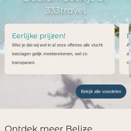
333travel
Eerlijke prijzen!
R
Wist je dat wij wel in al onze offertes alle vlucht
Al
toeslagen gelijk meeberekenen, wel zo
aa
transparant.
re
Bekijk alle voordelen
Ontdek meer Belize