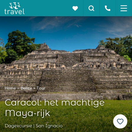
Home
Belize
Tour
Caracol: het machtige
Maya-rijk
Dagexcursie | San Ignacio