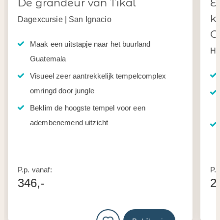
De grandeur van Tikal
E
k
Dagexcursie | San Ignacio
G
Maak een uitstapje naar het buurland
Ha
Guatemala
Visueel zeer aantrekkelijk tempelcomplex
omringd door jungle
Beklim de hoogste tempel voor een
adembenemend uitzicht
P.p. vanaf:
P.p
346,-
2