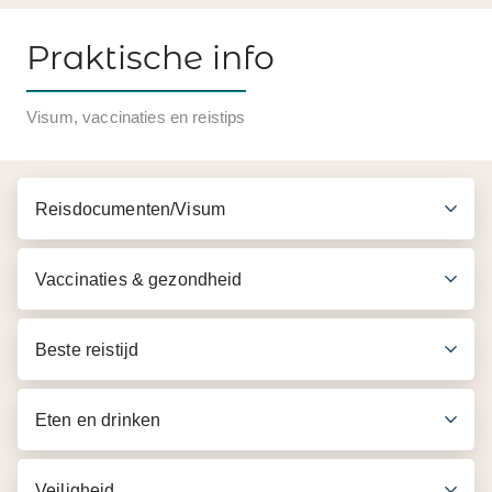
Praktische info
Inbegrepen in de prijs
Visum, vaccinaties en reistips
Transfers per airconditioned auto/minibus
Begeleiding van een Engelssprekende gids
Reisdocumenten/Visum
Entreegelden volgens programma
Lokale lunch
Vaccinaties & gezondheid
Beste reistijd
Eten en drinken
Veiligheid