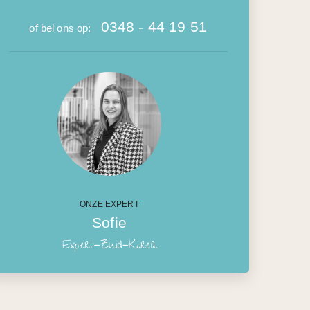
0348 - 44 19 51
of bel ons op:
ONZE EXPERT
Sofie
Expert-Zuid-Korea