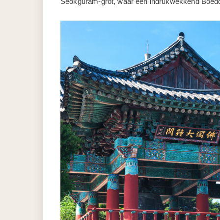
Seokguram-grot, waar een indrukwekkend Boeddhabe