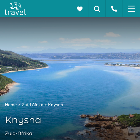
Home
Zuid Afrika
Knysna
Knysna
Zuid-Afrika