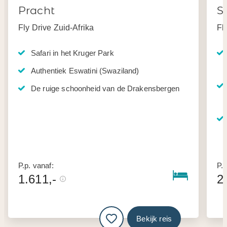
Pracht
S
Fly Drive Zuid-Afrika
Fl
Safari in het Kruger Park
Authentiek Eswatini (Swaziland)
De ruige schoonheid van de Drakensbergen
P.p. vanaf:
P.p
1.611,-
2
Bekijk reis