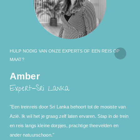
HULP NODIG VAN ONZE EXPERTS OF EEN REIS OP
MAAT?
Amber
Expert-Sri Lanka
"Een treinreis door Sri Lanka behoort tot de mooiste van
"
Azië. Ik wil het je graag zelf laten ervaren. Stap in de trein
P
en reis langs kleine dorpjes, prachtige theevelden en
s
ander natuurschoon."