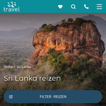
Home
Sri Lanka
Sri Lanka reizen
FILTER
REIZEN