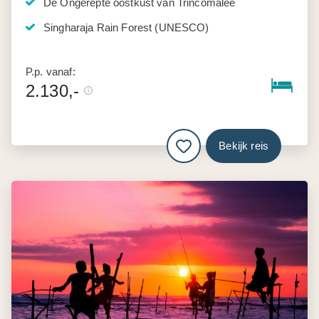
De Ongerepte oostkust van Trincomalee
Singharaja Rain Forest (UNESCO)
P.p. vanaf:
2.130,-
Bekijk reis