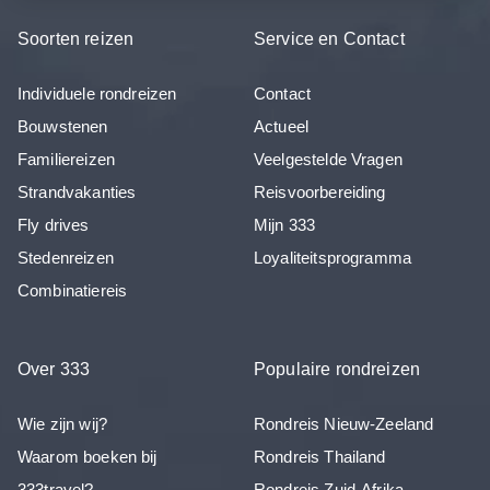
Soorten reizen
Service en Contact
Individuele rondreizen
Contact
Bouwstenen
Actueel
Familiereizen
Veelgestelde Vragen
Strandvakanties
Reisvoorbereiding
Fly drives
Mijn 333
Stedenreizen
Loyaliteitsprogramma
Combinatiereis
Over 333
Populaire rondreizen
Wie zijn wij?
Rondreis Nieuw-Zeeland
Waarom boeken bij
Rondreis Thailand
333travel?
Rondreis Zuid-Afrika