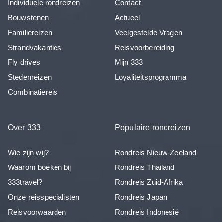
Individuele rondreizen
Contact
Bouwstenen
Actueel
Familiereizen
Veelgestelde Vragen
Strandvakanties
Reisvoorbereiding
Fly drives
Mijn 333
Stedenreizen
Loyaliteitsprogramma
Combinatiereis
Over 333
Populaire rondreizen
Wie zijn wij?
Rondreis Nieuw-Zeeland
Waarom boeken bij
Rondreis Thailand
333travel?
Rondreis Zuid-Afrika
Onze reisspecialisten
Rondreis Japan
Reisvoorwaarden
Rondreis Indonesië