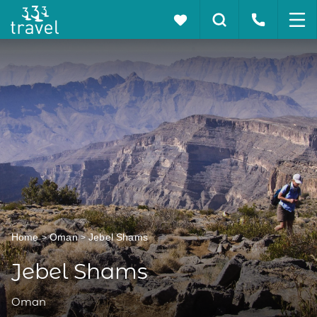
Home
Oman
Jebel Shams
Jebel Shams
Oman