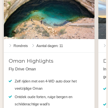
Rondreis
Aantal dagen: 11
Oman Highlights
D
Fly Drive Oman
In
ge
Zelf rijden met een 4-WD auto door het
veelzijdige Oman
Ontdek oude forten, ruige bergen en
schilderachtige wadi’s