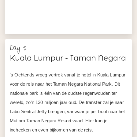
Dag 5
Kuala Lumpur - Taman Negara
's Ochtends vroeg vertrek vanaf je hotel in Kuala Lumpur
voor de reis naar het
Taman Negara National Park
. Dit
nationale park is één van de oudste regenwouden ter
wereld, zo'n 130 miljoen jaar oud. De transfer zal je naar
Labu Sentral Jetty brengen, vanwaar je per boot naar het
Mutiara Taman Negara Resort vaart. Hier kun je
inchecken en even bijkomen van de reis.
Na het diner ga je onder begeleiding van een natuurgids
een korte wandeling maken door de jungle. 's Avonds
hoor je overal geluiden van vogels en wilde dieren in de
jungle en zie je soms de vuurvliegjes door de bomen