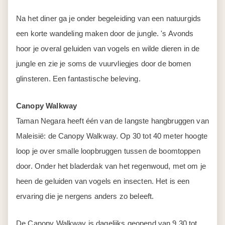
glinsteren. Een fantastische beleving.
Canopy Walkway
Taman Negara heeft één van de langste hangbruggen van
Maleisië: de Canopy Walkway. Op 30 tot 40 meter hoogte
loop je over smalle loopbruggen tussen de boomtoppen
door. Onder het bladerdak van het regenwoud, met om je
heen de geluiden van vogels en insecten. Het is een
ervaring die je nergens anders zo beleeft.
De Canopy Walkway is dagelijks geopend van 9.30 tot
15.00 uur, behalve op vrijdag (onderhoudsdag). Tickets
zijn alleen in Taman Negara zelf te kopen, uiterlijk om
14.00 uur, en er geldt een maximaal aantal bezoekers per
dag. Wil je de walkway doen, bespreek dit dan bij