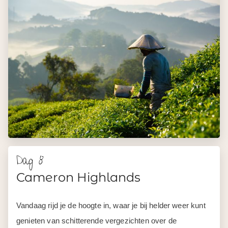
Dag 8
Cameron Highlands
Vandaag rijd je de hoogte in, waar je bij helder weer kunt
genieten van schitterende vergezichten over de
omgeving. Je maakt een wandeling door het subtropische
regenwoud, terwijl de gids je onderweg vertelt over de
unieke planten die hier te vinden zijn. Vervolgens ga je
uiteraard de beroemde thee proeven en leer je meer over