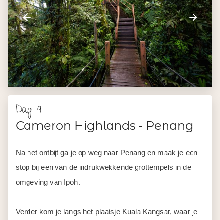
Dag 9
Cameron Highlands - Penang
Na het ontbijt ga je op weg naar
Penang
en maak je een
stop bij één van de indrukwekkende grottempels in de
omgeving van Ipoh.
Verder kom je langs het plaatsje Kuala Kangsar, waar je
het paleis van de sultan, genaamd Iskandariah Palace, en
de imposante Ubudiah Moskee kunt bewonderen. Dan is
het tijd om de indrukwekkende brug van 13,5 kilometer
over te steken naar het tropische eiland Penang, ook wel