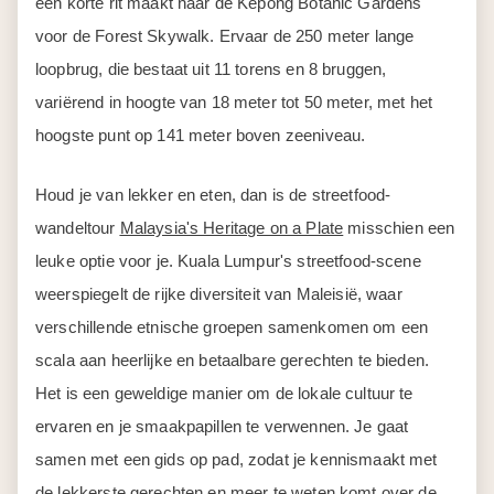
een korte rit maakt naar de Kepong Botanic Gardens
voor de Forest Skywalk. Ervaar de 250 meter lange
loopbrug, die bestaat uit 11 torens en 8 bruggen,
variërend in hoogte van 18 meter tot 50 meter, met het
hoogste punt op 141 meter boven zeeniveau.
Houd je van lekker en eten, dan is de streetfood-
wandeltour
Malaysia's Heritage on a Plate
misschien een
leuke optie voor je. Kuala Lumpur's streetfood-scene
weerspiegelt de rijke diversiteit van Maleisië, waar
verschillende etnische groepen samenkomen om een
scala aan heerlijke en betaalbare gerechten te bieden.
Het is een geweldige manier om de lokale cultuur te
ervaren en je smaakpapillen te verwennen. Je gaat
samen met een gids op pad, zodat je kennismaakt met
de lekkerste gerechten en meer te weten komt over de