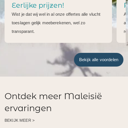
Eerlijke prijzen!
R
Wist je dat wij wel in al onze offertes alle vlucht
Al
toeslagen gelijk meeberekenen, wel zo
aa
transparant.
re
Bekijk alle voordelen
Ontdek meer Maleisië
ervaringen
BEKIJK MEER >