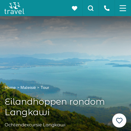
Home
Maleisië
Tour
Eilandhoppen rondom
Langkawi
Ochtendexcursie Langkawi