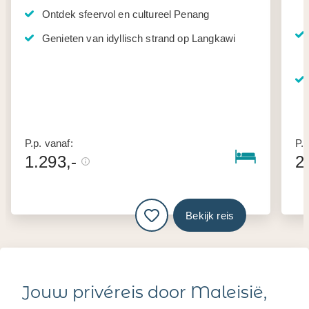
Ontdek sfeervol en cultureel Penang
Genieten van idyllisch strand op Langkawi
P.p. vanaf:
P.p
1.293,-
2
Bekijk reis
Jouw privéreis door Maleisië,