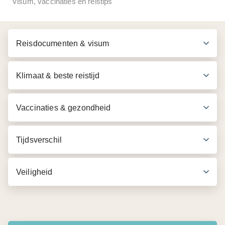
Visum, vaccinaties en reistips
Transfers vanaf/naar de hotels in Pantai Tengah,
Pantai Chenang en Pantai Kok
Reisdocumenten & visum
Boottransfers tijdens de excursie
Klimaat & beste reistijd
Vaccinaties & gezondheid
Tijdsverschil
Veiligheid