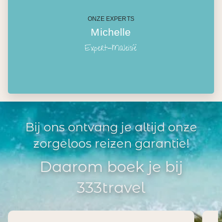
ONZE EXPERTS
Michelle
Expert-Maleisië
Bij ons ontvang je altijd onze
zorgeloos reizen garantie!
Daarom boek je bij
333travel