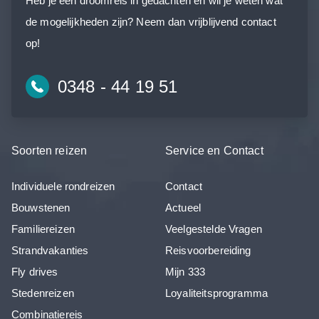
Heb je een droomreis in gedachten en wil je weten wat
de mogelijkheden zijn? Neem dan vrijblijvend contact
op!
0348 - 44 19 51
Soorten reizen
Service en Contact
Individuele rondreizen
Contact
Bouwstenen
Actueel
Familiereizen
Veelgestelde Vragen
Strandvakanties
Reisvoorbereiding
Fly drives
Mijn 333
Stedenreizen
Loyaliteitsprogramma
Combinatiereis