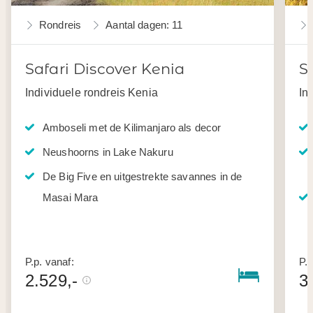
Rondreis
Aantal dagen: 11
Safari Discover Kenia
S
Individuele rondreis Kenia
In
Amboseli met de Kilimanjaro als decor
Neushoorns in Lake Nakuru
De Big Five en uitgestrekte savannes in de
Masai Mara
P.p. vanaf:
P.p
2.529,-
3