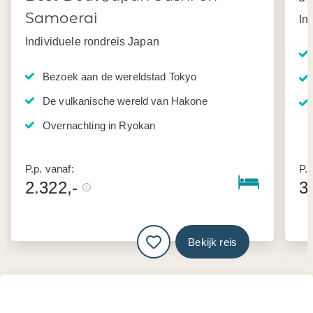
Samoerai
In
Individuele rondreis Japan
Bezoek aan de wereldstad Tokyo
De vulkanische wereld van Hakone
Overnachting in Ryokan
P.p. vanaf:
P.p
2.322,-
3
Bekijk reis