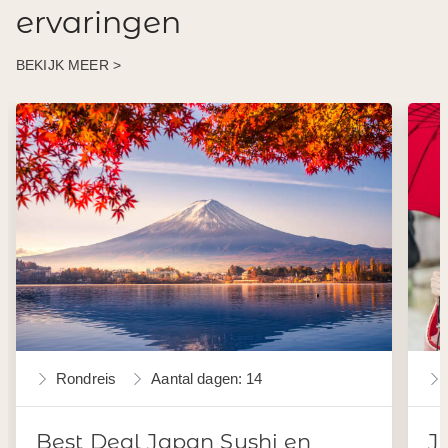
ervaringen
BEKIJK MEER >
Rondreis
Aantal dagen: 14
Best Deal Japan Sushi en
J