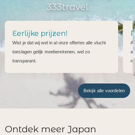
333travel
Eerlijke prijzen!
R
Wist je dat wij wel in al onze offertes alle vlucht
Al
toeslagen gelijk meeberekenen, wel zo
aa
transparant.
re
Bekijk alle voordelen
Ontdek meer Japan