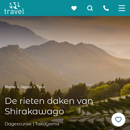
Home
Japan
Tour
De rieten daken van
Shirakawago
Dagexcursie | Takayama