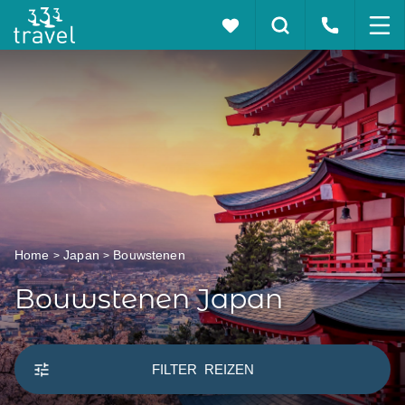
Home
Japan
Bouwstenen
Bouwstenen Japan
FILTER
REIZEN