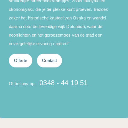
smakelijke streetfoodkraampjes, zoals takoyaki en
n
okonomiyaki, die je ter plekke kunt proeven. Bezoek
o
zeker het historische kasteel van Osaka en wandel
daarna door de levendige wijk Dotonbori, waar de
k
neonlichten en het geroezemoes van de stad een
onvergetelijke ervaring creëren"
Offerte
Contact
O
0348 - 44 19 51
Of bel ons op: