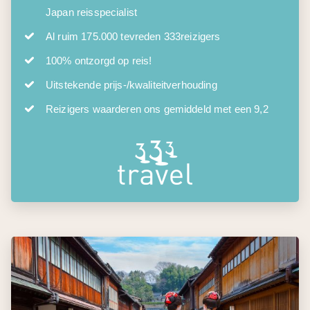
Japan reisspecialist
Al ruim 175.000 tevreden 333reizigers
100% ontzorgd op reis!
Uitstekende prijs-/kwaliteitverhouding
Reizigers waarderen ons gemiddeld met een 9,2