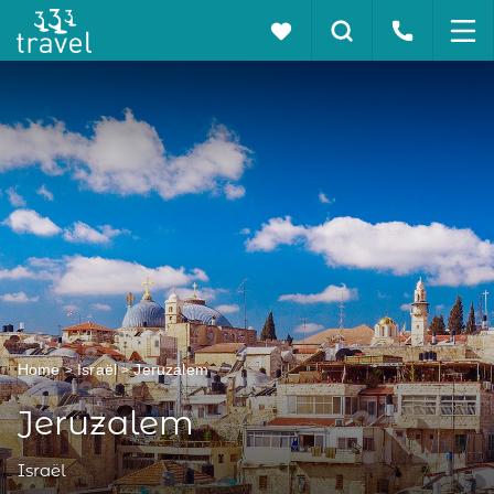
Home
Israël
Jeruzalem
Jeruzalem
Israël