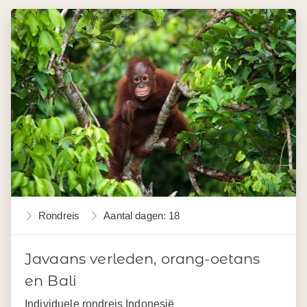
Rondreis
Aantal dagen: 18
Javaans verleden, orang-oetans
en Bali
Individuele rondreis Indonesië