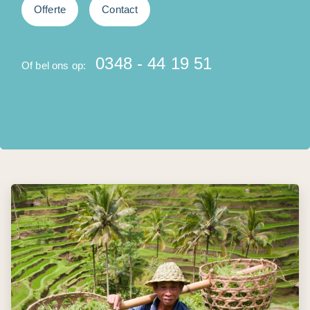
O
Offerte
Contact
0348 - 44 19 51
Of bel ons op: