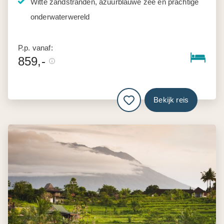
Witte zandstranden, azuurblauwe zee en prachtige
onderwaterwereld
P.p. vanaf:
859,-
Bekijk reis