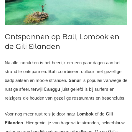
Ontspannen op Bali, Lombok en
de Gili Eilanden
Na alle indrukken is het heerlijk om een paar dagen aan het
strand te ontspannen.
Bali
combineert cultuur met gezellige
badplaatsen en mooie stranden.
Sanur
is populair vanwege de
rustige sfeer, terwijl
Canggu
juist geliefd is bij surfers en
reizigers die houden van gezellige restaurants en beachclubs.
Voor nog meer rust reis je door naar
Lombok
of de
Gili
Eilanden
. Hier geniet je van hagelwitte stranden, helderblauw
water en een heerlijk ontspannen eilandleven. Op de Gili’s