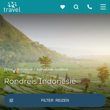
Home
Indonesië
Individuele rondreis
Rondreis Indonesië
FILTER
REIZEN