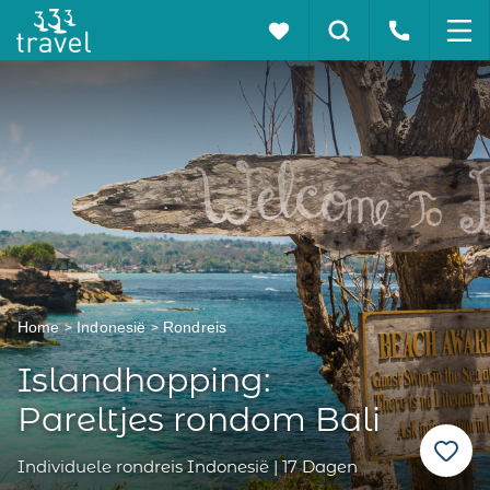
Home
Indonesië
Rondreis
Islandhopping:
Pareltjes rondom Bali
Individuele rondreis Indonesië | 17 Dagen