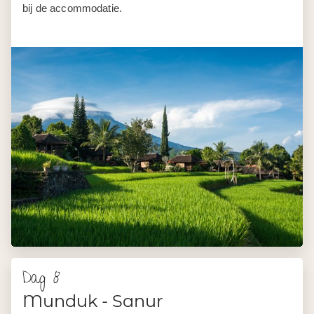
Dag 8
Munduk - Sanur
Vanuit Munduk rijden jullie naar Zuid-Bali. Onderweg
stoppen jullie bij de Ulun Danu Beratan Temple, een van
de meest bijzondere plekken van het eiland. Deze
watertempel is deels in het Beratanmeer gebouwd, met
het vulkanische landschap en tropisch groen als decor.
Een plek waar iedereen de camera pakt.
Na het tempelbezoek lunchen jullie in een lokaal