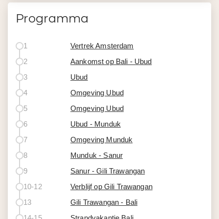
Programma
1
Vertrek Amsterdam
2
Aankomst op Bali - Ubud
3
Ubud
4
Omgeving Ubud
5
Omgeving Ubud
6
Ubud - Munduk
7
Omgeving Munduk
8
Munduk - Sanur
9
Sanur - Gili Trawangan
10-12
Verblijf op Gili Trawangan
13
Gili Trawangan - Bali
14-15
Strandvakantie Bali