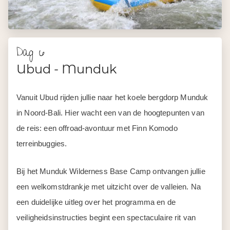
Vanuit Ubud rijden jullie naar het koele bergdorp Munduk
in Noord-Bali. Hier wacht een van de hoogtepunten van
de reis: een offroad-avontuur met Finn Komodo
terreinbuggies.
Bij het Munduk Wilderness Base Camp ontvangen jullie
een welkomstdrankje met uitzicht over de valleien. Na
een duidelijke uitleg over het programma en de
veiligheidsinstructies begint een spectaculaire rit van
ongeveer twee uur. Jullie rijden over offroadpaden langs
de heuvels van Kayu Pandak, over Devil's Rock en langs
lokale plantages. Het eindpunt is het Green Circuit, waar
jullie meerdere rondes rijden.