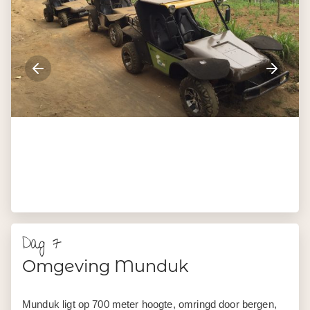
Dag 7
Omgeving Munduk
Munduk ligt op 700 meter hoogte, omringd door bergen,
jungle en plantages. Vandaag verkennen jullie dit groene
landschap te voet.
Vanaf de accommodatie wandelen jullie door koffie-,
kruidnagel-, vanille- en avocadoplantages. De gids laat
zien hoe deze producten groeien en jullie proeven
onderweg. Het eindpunt is de Red Coral waterval, die
midden in de natuur naar beneden klatert. Wie durft, koelt
af in het verfrissende water. De terugweg volgt een