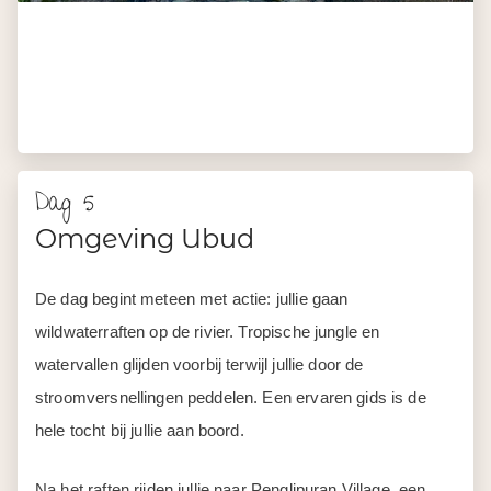
Dag 5
Omgeving Ubud
De dag begint meteen met actie: jullie gaan
wildwaterraften op de rivier. Tropische jungle en
watervallen glijden voorbij terwijl jullie door de
stroomversnellingen peddelen. Een ervaren gids is de
hele tocht bij jullie aan boord.
Na het raften rijden jullie naar Penglipuran Village, een
van de best bewaarde traditionele dorpen van Bali. Jullie
wandelen door de keurig aangelegde straatjes, ontdekken
het bamboebos en horen over de cultuur en tradities die
hier al generaties worden doorgegeven.