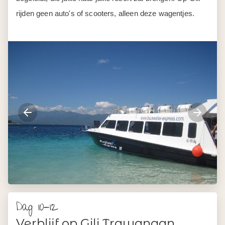
Dag 10-12
Verblijf op Gili Trawangan
Drie dagen op Gili Trawangan. Wit strand, palmbomen en
helder water waar jullie direct in kunnen duiken.
Snorkel tussen blauw koraal en zeeschildpadden, of relax
aan het strand met een goed boek. Het eiland is compact
genoeg om per fiets te verkennen. Geen auto's, geen
haast. Alleen jullie en het eiland.