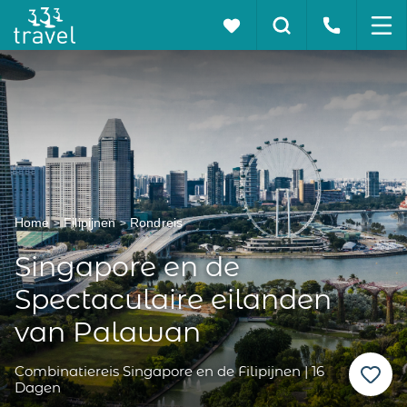
Home
Filipijnen
Rondreis
Singapore en de
Spectaculaire eilanden
van Palawan
Combinatiereis Singapore en de Filipijnen | 16
Dagen