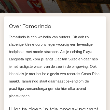
Over Tamarindo
Tamarindo
is een walhall
a
van surfers
.
Dit ooit zo
slaperige kleine dorp is tegenwoordig een levendige
badplaats
met mooie stranden
.
Als
je richting
Playa
Langosta
rijdt
,
kom je langs
Capitan
Suizo
en daar heb
je het rustigste water van de zee in de omgeving.
Ook
ideaal als je met het hele gezin een rondreis Costa Rica
maakt.
Tamarindo
staat daarnaast bekend
om de
prachtige zonsondergangen die hier elke avond
plaatsvinden.
Wat te doen in (de omgeving van)