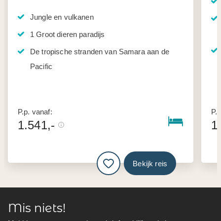
Jungle en vulkanen
1 Groot dieren paradijs
De tropische stranden van Samara aan de
Pacific
P.p. vanaf:
P.p
1.541,-
1
Bekijk reis
Mis niets!