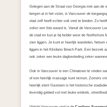
Gelegen aan de Straat van Georgia met aan de e
bergen al in het vizier, is Vancouver de toegang
stad zelf heeft echter ook veel te bieden. Zo heef
zeker een foto waard is. Vanuit de Vancouver Lo
de stad en kun je bij helder weer de Northsho
zien liggen. Je kunt er heerlijk wandelen, fietsen
liggen in het Kitsilano Beach Park. Een bezoek 
ook zeker een leuke dagbesteding zeker wanneer
Ook in Vancouver is een Chinatown te vinden waar
of een heerlijk massage kunt nemen. Zomers vind
heerlijk eten! Gastown is het historische stadsdee
levendig gebied vol met leuke winkels, streetfood,
Vlakbij Vancouver vind je de
Capilano Suspensi