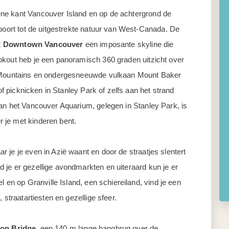
ne kant Vancouver Island en op de achtergrond de
spoort tot de uitgestrekte natuur van West-Canada. De
t
Downtown Vancouver
een imposante skyline die
okout heb je een panoramisch 360 graden uitzicht over
re Mountains en ondergesneeuwde vulkaan Mount Baker
 of picknicken in Stanley Park of zelfs aan het strand
aan het Vancouver Aquarium, gelegen in Stanley Park, is
 je met kinderen bent.
 je je even in Azië waant en door de straatjes slentert
 je er gezellige avondmarkten en uiteraard kun je er
l en op Granville Island, een schiereiland, vind je een
 straatartiesten en gezellige sfeer.
on Bridge
, een 140 m lange hangbrug over de