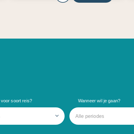
voor soort reis?
Wanneer wil je gaan?
s
Alle periodes