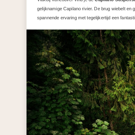
gelijknamige Capilano rivier. De brug wiebelt en 
spannende ervaring met tegelijkertijd een fantasti