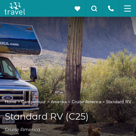
Home
Camperhuur
Amerika
Cruise America
Standard RV
Standard RV (C25)
Cruise America