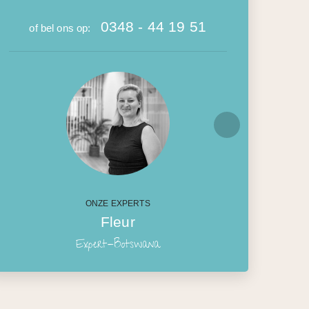
0348 - 44 19 51
of bel ons op:
ONZE EXPERTS
Fleur
Expert-Botswana