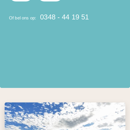
0348 - 44 19 51
Of bel ons op:
O