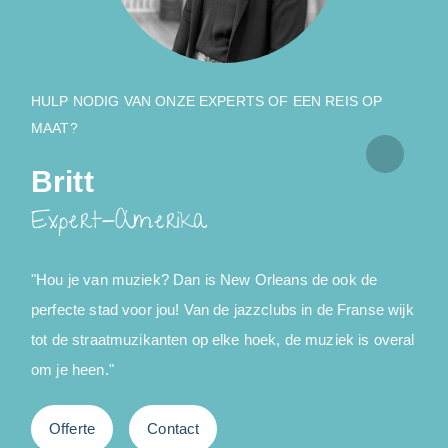
HULP NODIG VAN ONZE EXPERTS OF EEN REIS OP
MAAT?
Britt
Expert-Amerika
"Hou je van muziek? Dan is New Orleans de ook de
perfecte stad voor jou! Van de jazzclubs in de Franse wijk
é
tot de straatmuzikanten op elke hoek, de muziek is overal
o
om je heen."
f
Offerte
Contact
z